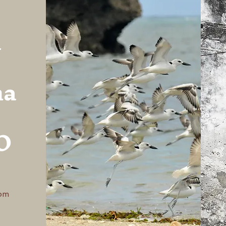
a
ha
BO
com