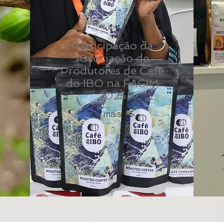
o
Participação da
Associação de
e
Produtores de Café
do IBO na FACIM
2025
Ver mais >>