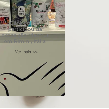
Café do Ibo
participou da
exposição Macfrut
em Rimini, Itália
Ver mais >>