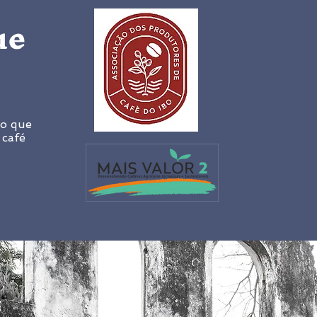
ue
so que
 café