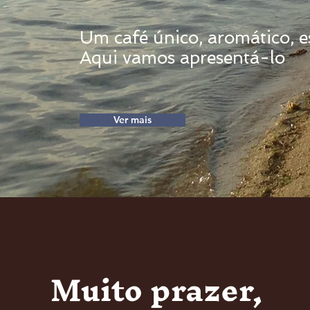
Um café único, aromático, e
Aqui vamos apresentá-lo
Ver mais
Muito prazer,