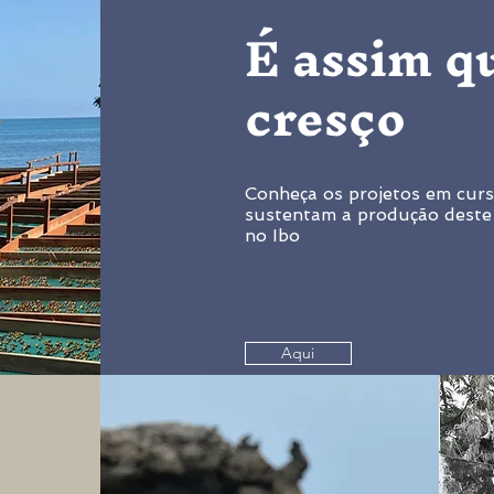
É assim q
cresço
Conheça os projetos em cur
sustentam a produção deste
no Ibo
Aqui
a