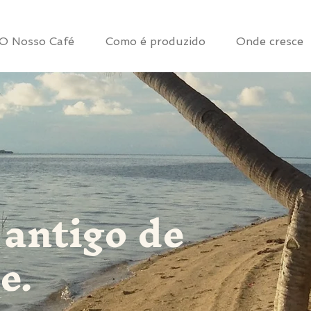
O Nosso Café
Como é produzido
Onde cresce
 antigo de
e.