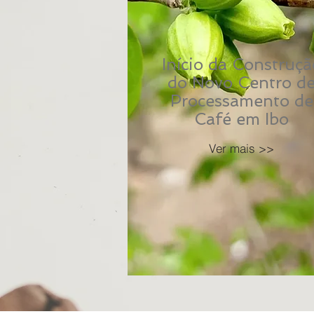
Início da Construçã
do Novo Centro d
Processamento de
Café em Ibo
Ver mais >>