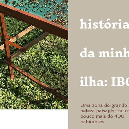
históri
da min
ilha: I
Uma zona de grande
beleza paisagística, 
pouco mais de 400
habitantes